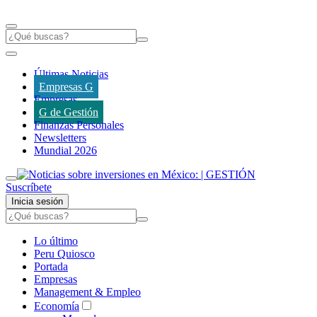
Últimas Noticias
Empresas G
Empresas
G de Gestión
Finanzas Personales
Newsletters
Mundial 2026
Suscríbete
Inicia sesión
Lo último
Peru Quiosco
Portada
Empresas
Management & Empleo
Economía