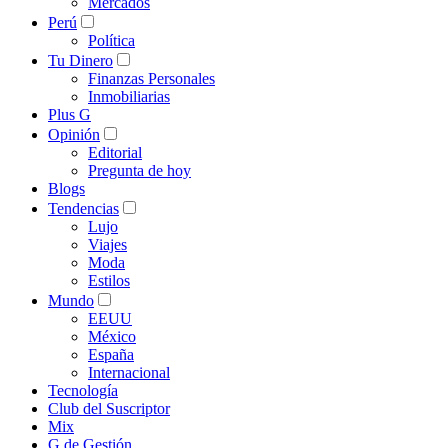
Mercados
Perú
Política
Tu Dinero
Finanzas Personales
Inmobiliarias
Plus G
Opinión
Editorial
Pregunta de hoy
Blogs
Tendencias
Lujo
Viajes
Moda
Estilos
Mundo
EEUU
México
España
Internacional
Tecnología
Club del Suscriptor
Mix
G de Gestión