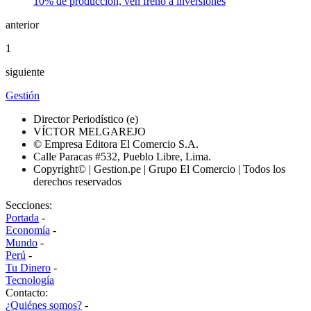
anterior
1
siguiente
Gestión
Director Periodístico (e)
VÍCTOR MELGAREJO
© Empresa Editora El Comercio S.A.
Calle Paracas #532, Pueblo Libre, Lima.
Copyright© | Gestion.pe | Grupo El Comercio | Todos los
derechos reservados
Secciones:
Portada
-
Economía
-
Mundo
-
Perú
-
Tu Dinero
-
Tecnología
Contacto:
¿Quiénes somos?
-