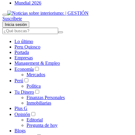
Mundial 2026
Suscríbete
Inicia sesión
Lo último
Peru Quiosco
Portada
Empresas
Management & Empleo
Economía
Mercados
Perú
Política
Tu Dinero
Finanzas Personales
Inmobiliarias
Plus G
Opinión
Editorial
Pregunta de hoy
Blogs