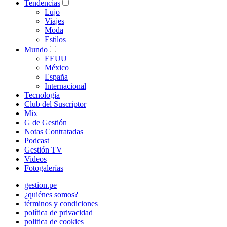
Tendencias
Lujo
Viajes
Moda
Estilos
Mundo
EEUU
México
España
Internacional
Tecnología
Club del Suscriptor
Mix
G de Gestión
Notas Contratadas
Podcast
Gestión TV
Videos
Fotogalerías
gestion.pe
¿quiénes somos?
términos y condiciones
política de privacidad
politica de cookies