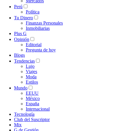
Mercados
Perú
Política
Tu Dinero
Finanzas Personales
Inmobiliarias
Plus G
Opinión
Editorial
Pregunta de hoy
Blogs
Tendencias
Lujo
Viajes
Moda
Estilos
Mundo
EEUU
México
España
Internacional
Tecnología
Club del Suscriptor
Mix
G de Gestión