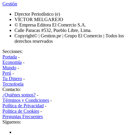
Gestión
Director Periodístico (e)
VÍCTOR MELGAREJO
© Empresa Editora El Comercio S.A.
Calle Paracas #532, Pueblo Libre, Lima.
Copyright© | Gestion.pe | Grupo El Comercio | Todos los
derechos reservados
Secciones:
Portada
-
Economía
-
Mundo
-
Perú
-
Tu Dinero
-
Tecnología
Contacto:
¿Quiénes somos?
-
Términos y Condiciones
-
Política de Privacidad
-
Politica de Cookies
-
Preguntas Frecuentes
Síguenos: