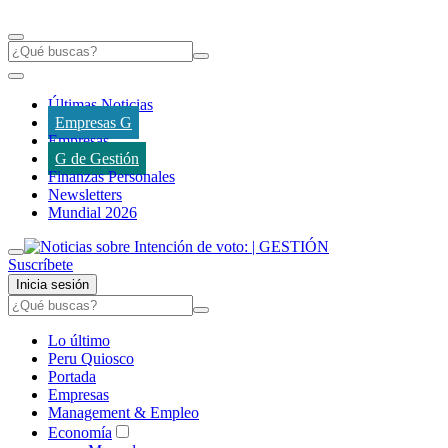
Últimas Noticias
Empresas G
Empresas
G de Gestión
Finanzas Personales
Newsletters
Mundial 2026
Suscríbete
Inicia sesión
Lo último
Peru Quiosco
Portada
Empresas
Management & Empleo
Economía