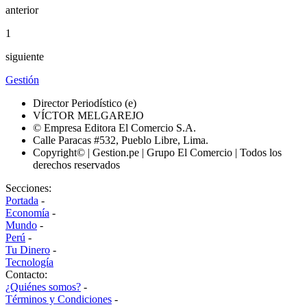
anterior
1
siguiente
Gestión
Director Periodístico (e)
VÍCTOR MELGAREJO
© Empresa Editora El Comercio S.A.
Calle Paracas #532, Pueblo Libre, Lima.
Copyright© | Gestion.pe | Grupo El Comercio | Todos los
derechos reservados
Secciones:
Portada
-
Economía
-
Mundo
-
Perú
-
Tu Dinero
-
Tecnología
Contacto:
¿Quiénes somos?
-
Términos y Condiciones
-