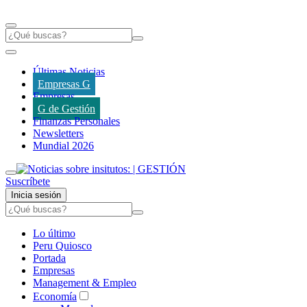
Últimas Noticias
Empresas G
Empresas
G de Gestión
Finanzas Personales
Newsletters
Mundial 2026
Suscríbete
Inicia sesión
Lo último
Peru Quiosco
Portada
Empresas
Management & Empleo
Economía