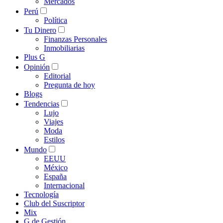
Mercados
Perú
Política
Tu Dinero
Finanzas Personales
Inmobiliarias
Plus G
Opinión
Editorial
Pregunta de hoy
Blogs
Tendencias
Lujo
Viajes
Moda
Estilos
Mundo
EEUU
México
España
Internacional
Tecnología
Club del Suscriptor
Mix
G de Gestión