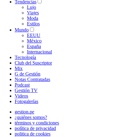
Tendencias
Lujo
Viajes
Moda
Estilos
Mundo
EEUU
México
España
Internacional
Tecnología
Club del Suscriptor
Mix
G de Gestión
Notas Contratadas
Podcast
Gestión TV
Videos
Fotogalerías
gestion.pe
¿quiénes somos?
términos y condiciones
política de privacidad
politica de cookies