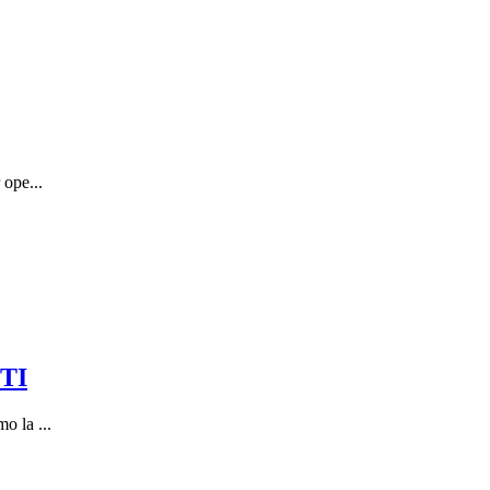
 ope...
 TI
o la ...