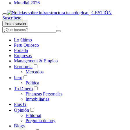
Mundial 2026
Suscríbete
Inicia sesión
Lo último
Peru Quiosco
Portada
Empresas
Management & Empleo
Economía
Mercados
Perú
Política
Tu Dinero
Finanzas Personales
Inmobiliarias
Plus G
Opinión
Editorial
Pregunta de hoy
Blogs