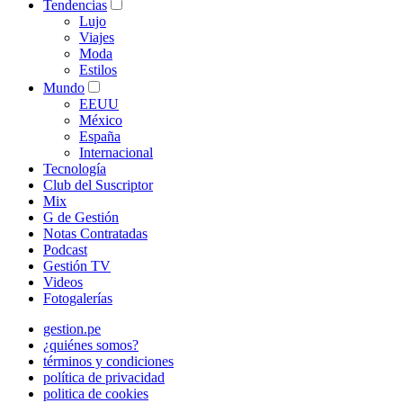
Tendencias
Lujo
Viajes
Moda
Estilos
Mundo
EEUU
México
España
Internacional
Tecnología
Club del Suscriptor
Mix
G de Gestión
Notas Contratadas
Podcast
Gestión TV
Videos
Fotogalerías
gestion.pe
¿quiénes somos?
términos y condiciones
política de privacidad
politica de cookies