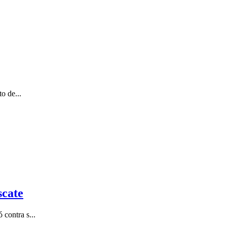
o de...
scate
contra s...