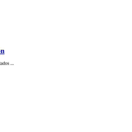
on
ados ...