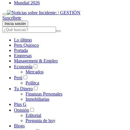
Mundial 2026
Suscríbete
Inicia sesión
Lo último
Peru Quiosco
Portada
Empresas
Management & Empleo
Economía
Mercados
Perú
Política
Tu Dinero
Finanzas Personales
Inmobiliarias
Plus G
Opinión
Editorial
Pregunta de hoy
Blogs