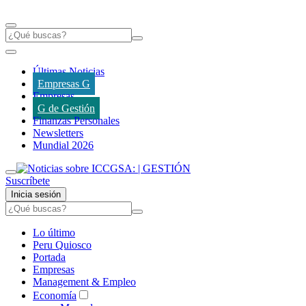
Últimas Noticias
Empresas G
Empresas
G de Gestión
Finanzas Personales
Newsletters
Mundial 2026
Suscríbete
Inicia sesión
Lo último
Peru Quiosco
Portada
Empresas
Management & Empleo
Economía