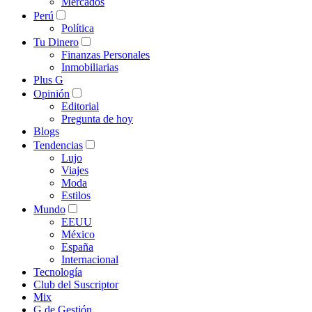
Mercados
Perú
Política
Tu Dinero
Finanzas Personales
Inmobiliarias
Plus G
Opinión
Editorial
Pregunta de hoy
Blogs
Tendencias
Lujo
Viajes
Moda
Estilos
Mundo
EEUU
México
España
Internacional
Tecnología
Club del Suscriptor
Mix
G de Gestión