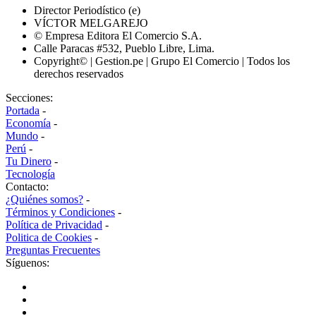
Director Periodístico (e)
VÍCTOR MELGAREJO
© Empresa Editora El Comercio S.A.
Calle Paracas #532, Pueblo Libre, Lima.
Copyright© | Gestion.pe | Grupo El Comercio | Todos los
derechos reservados
Secciones:
Portada
-
Economía
-
Mundo
-
Perú
-
Tu Dinero
-
Tecnología
Contacto:
¿Quiénes somos?
-
Términos y Condiciones
-
Política de Privacidad
-
Politica de Cookies
-
Preguntas Frecuentes
Síguenos: