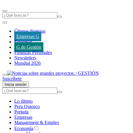
Últimas Noticias
Empresas G
Empresas
G de Gestión
Finanzas Personales
Newsletters
Mundial 2026
Suscríbete
Inicia sesión
Lo último
Peru Quiosco
Portada
Empresas
Management & Empleo
Economía