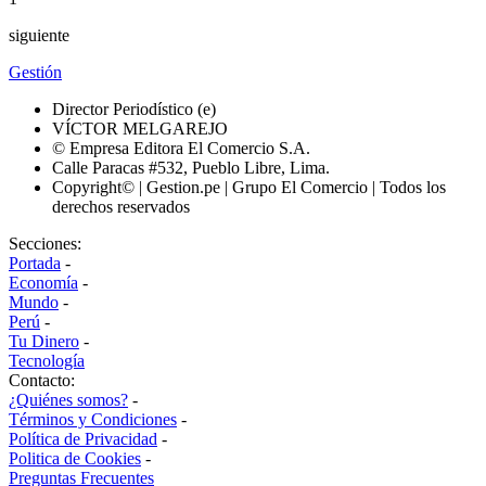
siguiente
Gestión
Director Periodístico (e)
VÍCTOR MELGAREJO
© Empresa Editora El Comercio S.A.
Calle Paracas #532, Pueblo Libre, Lima.
Copyright© | Gestion.pe | Grupo El Comercio | Todos los
derechos reservados
Secciones:
Portada
-
Economía
-
Mundo
-
Perú
-
Tu Dinero
-
Tecnología
Contacto:
¿Quiénes somos?
-
Términos y Condiciones
-
Política de Privacidad
-
Politica de Cookies
-
Preguntas Frecuentes