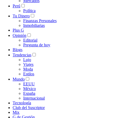
Mercados
Perú
Política
Tu Dinero
Finanzas Personales
Inmobiliarias
Plus G
Opinión
Editorial
Pregunta de hoy
Blogs
Tendencias
Lujo
Viajes
Moda
Estilos
Mundo
EEUU
México
España
Internacional
Tecnología
Club del Suscriptor
Mix
G de Gestión