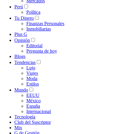
Mercados
Perú
Política
Tu Dinero
Finanzas Personales
Inmobiliarias
Plus G
Opinión
Editorial
Pregunta de hoy
Blogs
Tendencias
Lujo
Viajes
Moda
Estilos
Mundo
EEUU
México
España
Internacional
Tecnología
Club del Suscriptor
Mix
G de Gestión