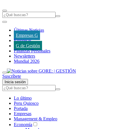
Últimas Noticias
Empresas G
Empresas
G de Gestión
Finanzas Personales
Newsletters
Mundial 2026
Suscríbete
Inicia sesión
Lo último
Peru Quiosco
Portada
Empresas
Management & Empleo
Economía