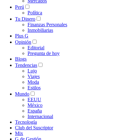
Mercados
Perú
Política
Tu Dinero
Finanzas Personales
Inmobiliarias
Plus G
Opinión
Editorial
Pregunta de hoy
Blogs
Tendencias
Lujo
Viajes
Moda
Estilos
Mundo
EEUU
México
España
Internacional
Tecnología
Club del Suscriptor
Mix
G de Gestión