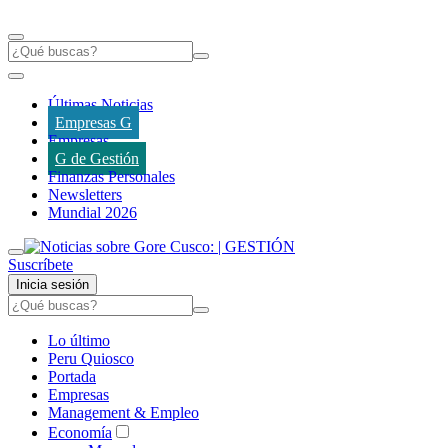
Últimas Noticias
Empresas G
Empresas
G de Gestión
Finanzas Personales
Newsletters
Mundial 2026
Suscríbete
Inicia sesión
Lo último
Peru Quiosco
Portada
Empresas
Management & Empleo
Economía