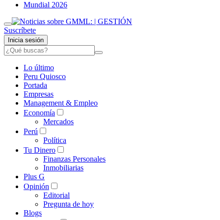
Mundial 2026
Suscríbete
Inicia sesión
Lo último
Peru Quiosco
Portada
Empresas
Management & Empleo
Economía
Mercados
Perú
Política
Tu Dinero
Finanzas Personales
Inmobiliarias
Plus G
Opinión
Editorial
Pregunta de hoy
Blogs