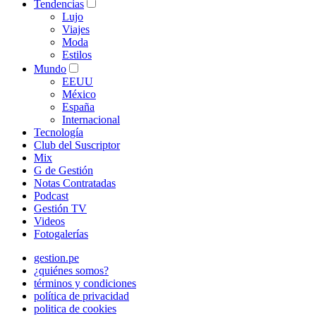
Tendencias
Lujo
Viajes
Moda
Estilos
Mundo
EEUU
México
España
Internacional
Tecnología
Club del Suscriptor
Mix
G de Gestión
Notas Contratadas
Podcast
Gestión TV
Videos
Fotogalerías
gestion.pe
¿quiénes somos?
términos y condiciones
política de privacidad
politica de cookies