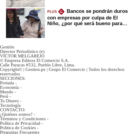
Bancos se pondrán duros
PLUS
G
con empresas por culpa de El
Niño, ¿por qué será bueno para
ahorristas?
Gestión
Director Periodístico (e)
VÍCTOR MELGAREJO
© Empresa Editora El Comercio S.A.
Calle Paracas #532, Pueblo Libre, Lima.
Copyright© | Gestion.pe | Grupo El Comercio | Todos los derechos
reservados
SECCIONES:
Portada
-
Economía
-
Mundo
-
Perú
-
Tu Dinero
-
Tecnología
CONTACTO:
¿Quiénes somos?
-
Términos y Condiciones
-
Política de Privacidad
-
Politica de Cookies
-
Preguntas Frecuentes