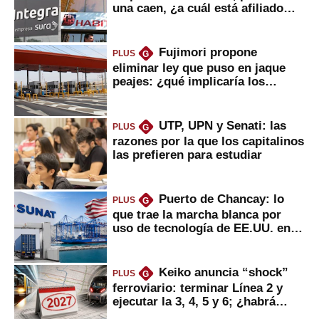
una caen, ¿a cuál está afiliado
usted?
Fujimori propone
PLUS
G
eliminar ley que puso en jaque
peajes: ¿qué implicaría los
usuarios?
UTP, UPN y Senati: las
PLUS
G
razones por la que los capitalinos
las prefieren para estudiar
Puerto de Chancay: lo
PLUS
G
que trae la marcha blanca por
uso de tecnología de EE.UU. en
mercancías
Keiko anuncia “shock”
PLUS
G
ferroviario: terminar Línea 2 y
ejecutar la 3, 4, 5 y 6; ¿habrá
avances?