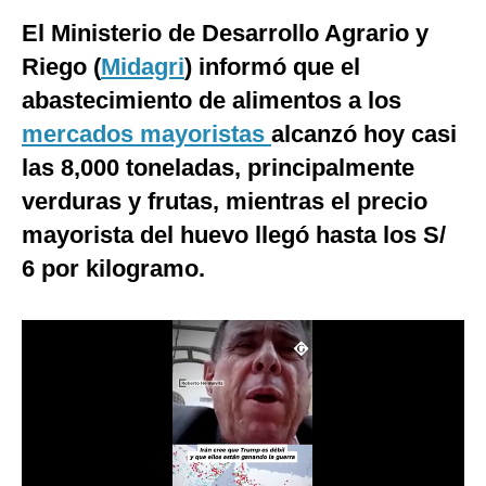
El Ministerio de Desarrollo Agrario y
Moda
Riego (
Midagri
) informó que el
Estilos
abastecimiento de alimentos a los
Mundo
mercados mayoristas
alcanzó hoy casi
EEUU
las 8,000 toneladas, principalmente
verduras y frutas, mientras el precio
México
mayorista del huevo llegó hasta los S/
España
6 por kilogramo.
Internacional
Tecnología
Club del Suscriptor
Mix
G de Gestión