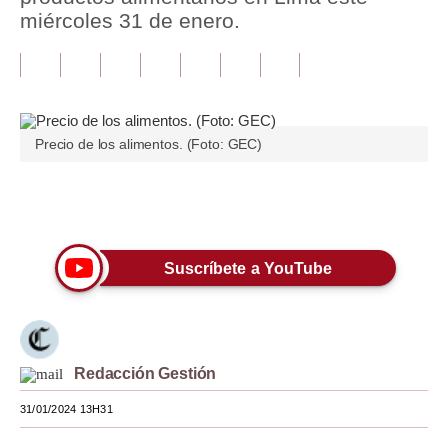
miércoles 31 de enero.
Tu Dinero
Finanzas Personales
Inmobiliarias
Precio de los alimentos. (Foto: GEC)
Plus G
Opinión
Únete a nuestro canal
Editorial
Suscríbete a YouTube
Pregunta de hoy
Blogs
Tendencias
Redacción Gestión
Lujo
31/01/2024 13H31
Viajes