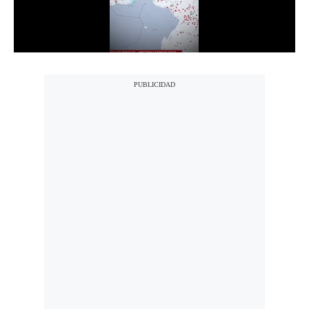
Notas Contratadas
Podcast
Gestión TV
Videos
Fotogalerías
gestion.pe
¿quiénes
Somos?
Términos
Y
Condiciones
Política
De
Privacidad