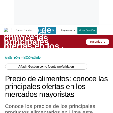
Últimas Noticias
Empresas G
Empresas
G de Gestión
Finanzas
Lo último
Peru Quiosco
SUSCRÍBETE
Portada
GESTION
>
ECONOMIA
Empresas
Añadir
Gestión
como fuente preferida en
Management & Empleo
Precio de alimentos: conoce las
Economía
principales ofertas en los
mercados mayoristas
Mercados
Perú
Conoce los precios de los principales
productos alimentarios en Lima este
Política