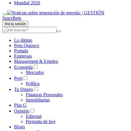
Mundial 2026
Suscríbete
Inicia sesión
Lo último
Peru Quiosco
Portada
Empresas
Management & Empleo
Economía
Mercados
Perú
Política
Tu Dinero
Finanzas Personales
Inmobiliarias
Plus G
Opinión
Editorial
Pregunta de hoy
Blogs