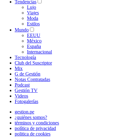
Tendencias
Lujo
Viajes
Moda
Estilos
Mundo
EEUU
México
España
Internacional
Tecnología
Club del Suscriptor
Mix
G de Gestión
Notas Contratadas
Podcast
Gestión TV
Videos
Fotogalerías
gestion.pe
¿quiénes somos?
términos y condiciones
política de privacidad
politica de cookies