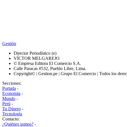
Gestión
Director Periodístico (e)
VÍCTOR MELGAREJO
© Empresa Editora El Comercio S.A.
Calle Paracas #532, Pueblo Libre, Lima.
Copyright© | Gestion.pe | Grupo El Comercio | Todos los dere
Secciones:
Portada
-
Economía
-
Mundo
-
Perú
-
Tu Dinero
-
Tecnología
Contacto:
¿Quiénes somos?
-