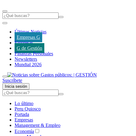
Últimas Noticias
Empresas G
Empresas
G de Gestión
Finanzas Personales
Newsletters
Mundial 2026
Suscríbete
Inicia sesión
Lo último
Peru Quiosco
Portada
Empresas
Management & Empleo
Economía