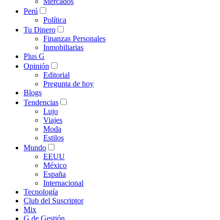
Mercados
Perú
Política
Tu Dinero
Finanzas Personales
Inmobiliarias
Plus G
Opinión
Editorial
Pregunta de hoy
Blogs
Tendencias
Lujo
Viajes
Moda
Estilos
Mundo
EEUU
México
España
Internacional
Tecnología
Club del Suscriptor
Mix
G de Gestión