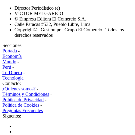
Director Periodístico (e)
VÍCTOR MELGAREJO
© Empresa Editora El Comercio S.A.
Calle Paracas #532, Pueblo Libre, Lima.
Copyright© | Gestion.pe | Grupo El Comercio | Todos los
derechos reservados
Secciones:
Portada
-
Economía
-
Mundo
-
Perú
-
Tu Dinero
-
Tecnología
Contacto:
¿Quiénes somos?
-
Términos y Condiciones
-
Política de Privacidad
-
Politica de Cookies
-
Preguntas Frecuentes
Síguenos: