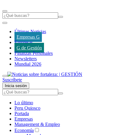
Últimas Noticias
Empresas G
Empresas
G de Gestión
Finanzas Personales
Newsletters
Mundial 2026
Suscríbete
Inicia sesión
Lo último
Peru Quiosco
Portada
Empresas
Management & Empleo
Economía