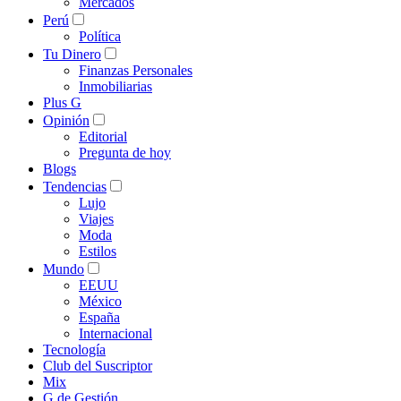
Mercados
Perú
Política
Tu Dinero
Finanzas Personales
Inmobiliarias
Plus G
Opinión
Editorial
Pregunta de hoy
Blogs
Tendencias
Lujo
Viajes
Moda
Estilos
Mundo
EEUU
México
España
Internacional
Tecnología
Club del Suscriptor
Mix
G de Gestión