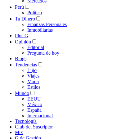
Mercados
Perú
Política
Tu Dinero
Finanzas Personales
Inmobiliarias
Plus G
Opinión
Editorial
Pregunta de hoy
Blogs
Tendencias
Lujo
Viajes
Moda
Estilos
Mundo
EEUU
México
España
Internacional
Tecnología
Club del Suscriptor
Mix
G de Gestión