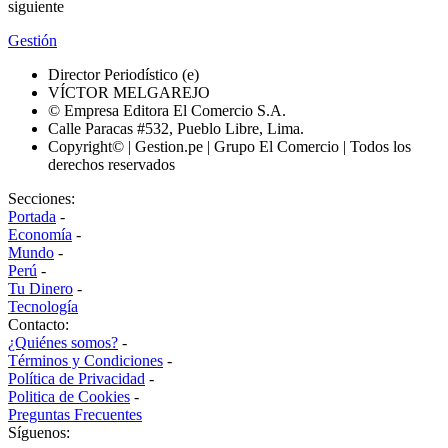
siguiente
Gestión
Director Periodístico (e)
VÍCTOR MELGAREJO
© Empresa Editora El Comercio S.A.
Calle Paracas #532, Pueblo Libre, Lima.
Copyright© | Gestion.pe | Grupo El Comercio | Todos los
derechos reservados
Secciones:
Portada
-
Economía
-
Mundo
-
Perú
-
Tu Dinero
-
Tecnología
Contacto:
¿Quiénes somos?
-
Términos y Condiciones
-
Política de Privacidad
-
Politica de Cookies
-
Preguntas Frecuentes
Síguenos: