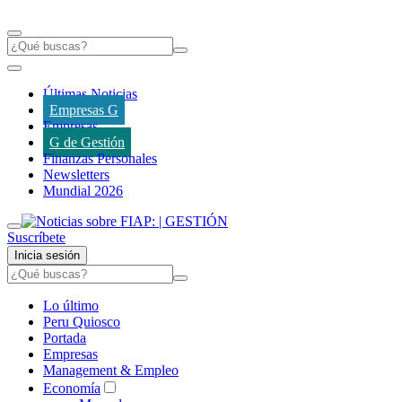
Últimas Noticias
Empresas G
Empresas
G de Gestión
Finanzas Personales
Newsletters
Mundial 2026
Suscríbete
Inicia sesión
Lo último
Peru Quiosco
Portada
Empresas
Management & Empleo
Economía