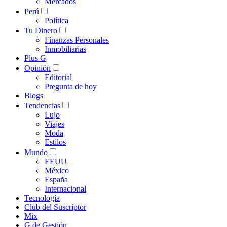
Mercados
Perú
Política
Tu Dinero
Finanzas Personales
Inmobiliarias
Plus G
Opinión
Editorial
Pregunta de hoy
Blogs
Tendencias
Lujo
Viajes
Moda
Estilos
Mundo
EEUU
México
España
Internacional
Tecnología
Club del Suscriptor
Mix
G de Gestión