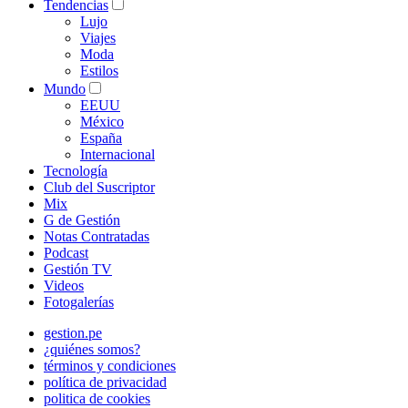
Tendencias
Lujo
Viajes
Moda
Estilos
Mundo
EEUU
México
España
Internacional
Tecnología
Club del Suscriptor
Mix
G de Gestión
Notas Contratadas
Podcast
Gestión TV
Videos
Fotogalerías
gestion.pe
¿quiénes somos?
términos y condiciones
política de privacidad
politica de cookies