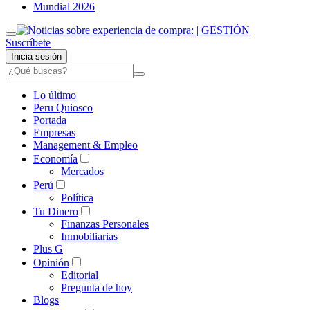
Mundial 2026
Suscríbete
Inicia sesión
Lo último
Peru Quiosco
Portada
Empresas
Management & Empleo
Economía
Mercados
Perú
Política
Tu Dinero
Finanzas Personales
Inmobiliarias
Plus G
Opinión
Editorial
Pregunta de hoy
Blogs