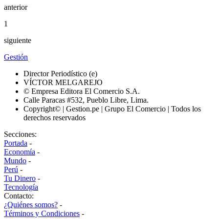
anterior
1
siguiente
Gestión
Director Periodístico (e)
VÍCTOR MELGAREJO
© Empresa Editora El Comercio S.A.
Calle Paracas #532, Pueblo Libre, Lima.
Copyright© | Gestion.pe | Grupo El Comercio | Todos los
derechos reservados
Secciones:
Portada
-
Economía
-
Mundo
-
Perú
-
Tu Dinero
-
Tecnología
Contacto:
¿Quiénes somos?
-
Términos y Condiciones
-