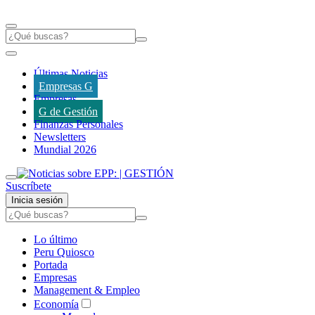
Últimas Noticias
Empresas G
Empresas
G de Gestión
Finanzas Personales
Newsletters
Mundial 2026
Suscríbete
Inicia sesión
Lo último
Peru Quiosco
Portada
Empresas
Management & Empleo
Economía