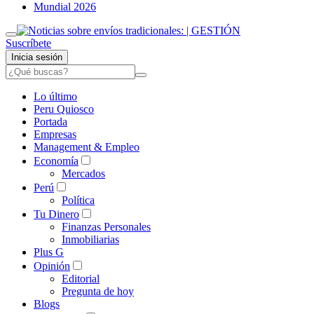
Mundial 2026
Suscríbete
Inicia sesión
Lo último
Peru Quiosco
Portada
Empresas
Management & Empleo
Economía
Mercados
Perú
Política
Tu Dinero
Finanzas Personales
Inmobiliarias
Plus G
Opinión
Editorial
Pregunta de hoy
Blogs