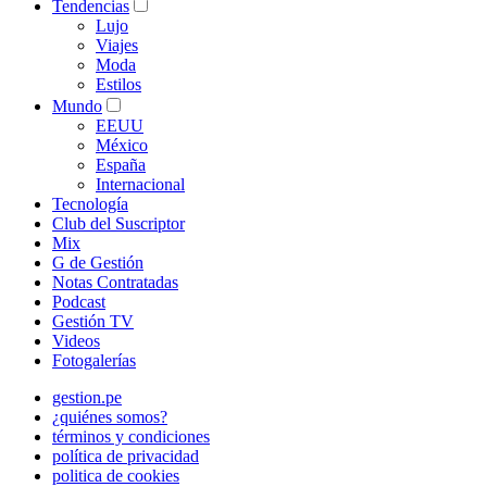
Tendencias
Lujo
Viajes
Moda
Estilos
Mundo
EEUU
México
España
Internacional
Tecnología
Club del Suscriptor
Mix
G de Gestión
Notas Contratadas
Podcast
Gestión TV
Videos
Fotogalerías
gestion.pe
¿quiénes somos?
términos y condiciones
política de privacidad
politica de cookies