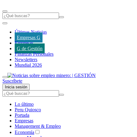
Últimas Noticias
Empresas G
Empresas
G de Gestión
Finanzas Personales
Newsletters
Mundial 2026
Suscríbete
Inicia sesión
Lo último
Peru Quiosco
Portada
Empresas
Management & Empleo
Economía