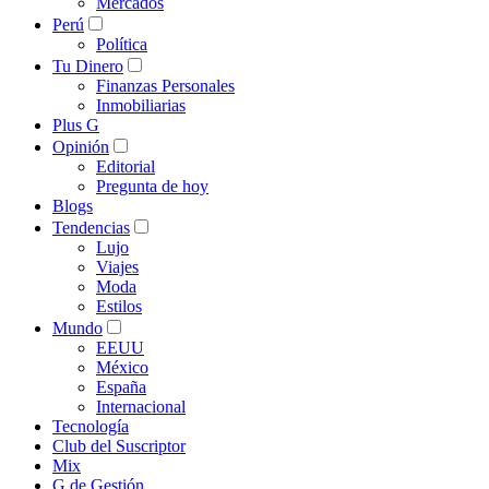
Mercados
Perú
Política
Tu Dinero
Finanzas Personales
Inmobiliarias
Plus G
Opinión
Editorial
Pregunta de hoy
Blogs
Tendencias
Lujo
Viajes
Moda
Estilos
Mundo
EEUU
México
España
Internacional
Tecnología
Club del Suscriptor
Mix
G de Gestión