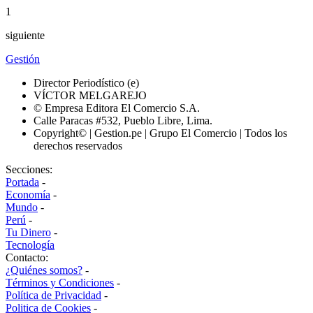
1
siguiente
Gestión
Director Periodístico (e)
VÍCTOR MELGAREJO
© Empresa Editora El Comercio S.A.
Calle Paracas #532, Pueblo Libre, Lima.
Copyright© | Gestion.pe | Grupo El Comercio | Todos los
derechos reservados
Secciones:
Portada
-
Economía
-
Mundo
-
Perú
-
Tu Dinero
-
Tecnología
Contacto:
¿Quiénes somos?
-
Términos y Condiciones
-
Política de Privacidad
-
Politica de Cookies
-