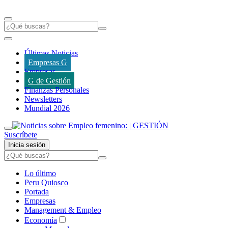
Últimas Noticias
Empresas G
Empresas
G de Gestión
Finanzas Personales
Newsletters
Mundial 2026
Suscríbete
Inicia sesión
Lo último
Peru Quiosco
Portada
Empresas
Management & Empleo
Economía