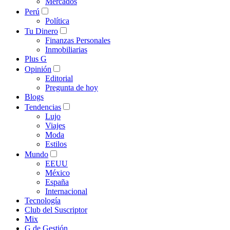
Mercados
Perú
Política
Tu Dinero
Finanzas Personales
Inmobiliarias
Plus G
Opinión
Editorial
Pregunta de hoy
Blogs
Tendencias
Lujo
Viajes
Moda
Estilos
Mundo
EEUU
México
España
Internacional
Tecnología
Club del Suscriptor
Mix
G de Gestión