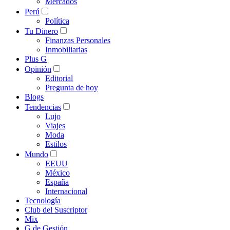
Mercados
Perú
Política
Tu Dinero
Finanzas Personales
Inmobiliarias
Plus G
Opinión
Editorial
Pregunta de hoy
Blogs
Tendencias
Lujo
Viajes
Moda
Estilos
Mundo
EEUU
México
España
Internacional
Tecnología
Club del Suscriptor
Mix
G de Gestión