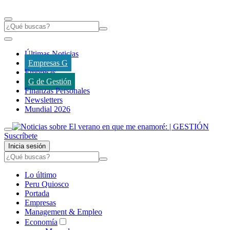
Últimas Noticias
Empresas G
Empresas
G de Gestión
Finanzas Personales
Newsletters
Mundial 2026
Suscríbete
Inicia sesión
Lo último
Peru Quiosco
Portada
Empresas
Management & Empleo
Economía