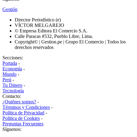
Gestión
Director Periodístico (e)
VÍCTOR MELGAREJO
© Empresa Editora El Comercio S.A.
Calle Paracas #532, Pueblo Libre, Lima.
Copyright© | Gestion.pe | Grupo El Comercio | Todos los
derechos reservados
Secciones:
Portada
-
Economía
-
Mundo
-
Perú
-
Tu Dinero
-
Tecnología
Contacto:
¿Quiénes somos?
-
Términos y Condiciones
-
Política de Privacidad
-
Politica de Cookies
-
Preguntas Frecuentes
Síguenos: