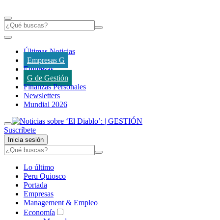
Últimas Noticias
Empresas G
Empresas
G de Gestión
Finanzas Personales
Newsletters
Mundial 2026
Suscríbete
Inicia sesión
Lo último
Peru Quiosco
Portada
Empresas
Management & Empleo
Economía