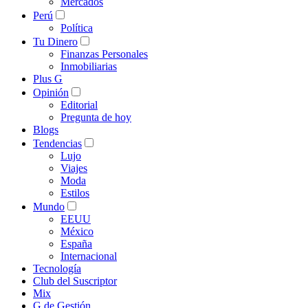
Mercados
Perú
Política
Tu Dinero
Finanzas Personales
Inmobiliarias
Plus G
Opinión
Editorial
Pregunta de hoy
Blogs
Tendencias
Lujo
Viajes
Moda
Estilos
Mundo
EEUU
México
España
Internacional
Tecnología
Club del Suscriptor
Mix
G de Gestión