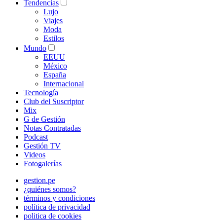
Tendencias
Lujo
Viajes
Moda
Estilos
Mundo
EEUU
México
España
Internacional
Tecnología
Club del Suscriptor
Mix
G de Gestión
Notas Contratadas
Podcast
Gestión TV
Videos
Fotogalerías
gestion.pe
¿quiénes somos?
términos y condiciones
política de privacidad
politica de cookies