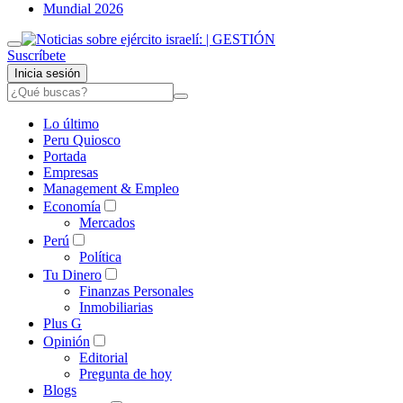
Mundial 2026
Suscríbete
Inicia sesión
Lo último
Peru Quiosco
Portada
Empresas
Management & Empleo
Economía
Mercados
Perú
Política
Tu Dinero
Finanzas Personales
Inmobiliarias
Plus G
Opinión
Editorial
Pregunta de hoy
Blogs