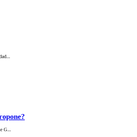
dad...
propone?
e G...