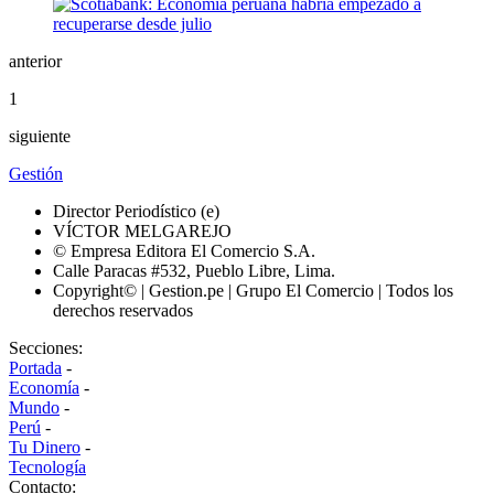
anterior
1
siguiente
Gestión
Director Periodístico (e)
VÍCTOR MELGAREJO
© Empresa Editora El Comercio S.A.
Calle Paracas #532, Pueblo Libre, Lima.
Copyright© | Gestion.pe | Grupo El Comercio | Todos los
derechos reservados
Secciones:
Portada
-
Economía
-
Mundo
-
Perú
-
Tu Dinero
-
Tecnología
Contacto: