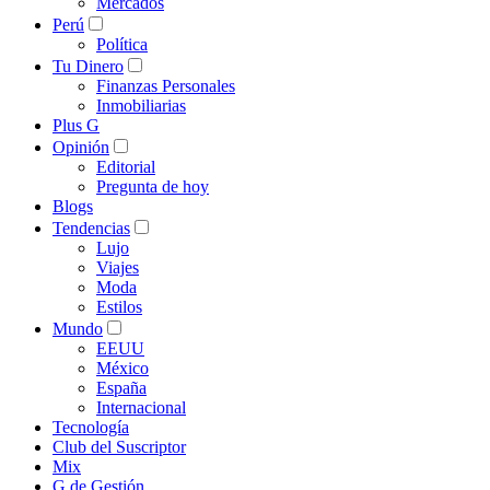
Mercados
Perú
Política
Tu Dinero
Finanzas Personales
Inmobiliarias
Plus G
Opinión
Editorial
Pregunta de hoy
Blogs
Tendencias
Lujo
Viajes
Moda
Estilos
Mundo
EEUU
México
España
Internacional
Tecnología
Club del Suscriptor
Mix
G de Gestión