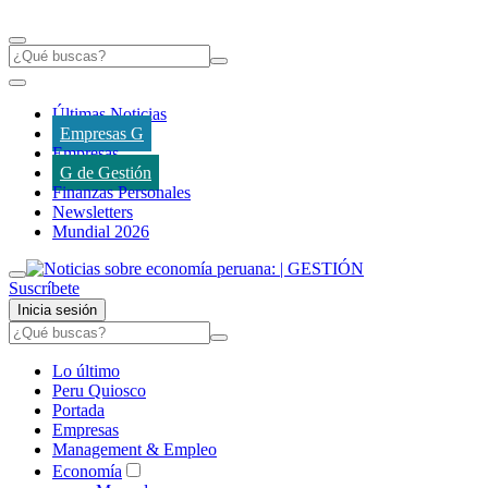
Últimas Noticias
Empresas G
Empresas
G de Gestión
Finanzas Personales
Newsletters
Mundial 2026
Suscríbete
Inicia sesión
Lo último
Peru Quiosco
Portada
Empresas
Management & Empleo
Economía