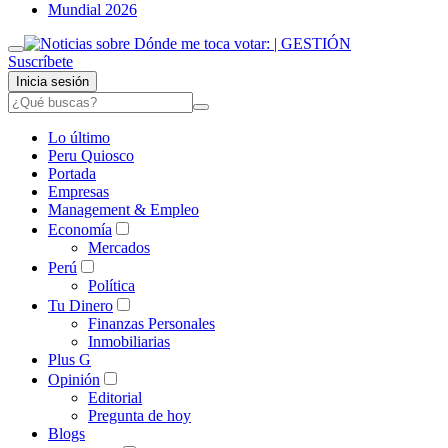
Mundial 2026
Suscríbete
Inicia sesión
Lo último
Peru Quiosco
Portada
Empresas
Management & Empleo
Economía
Mercados
Perú
Política
Tu Dinero
Finanzas Personales
Inmobiliarias
Plus G
Opinión
Editorial
Pregunta de hoy
Blogs