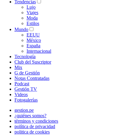
Tendencias
Lujo
Viajes
Moda
Estilos
Mundo
EEUU
México
España
Internacional
Tecnología
Club del Suscriptor
Mix
G de Gestión
Notas Contratadas
Podcast
Gestión TV
Videos
Fotogalerías
gestion.pe
¿quiénes somos?
términos y condiciones
política de privacidad
politica de cookies