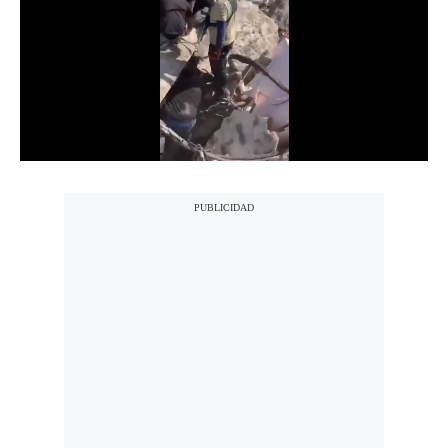
Notas Contratadas
Podcast
Gestión TV
Videos
Fotogalerías
gestion.pe
¿quiénes
Somos?
Términos
Y
Condiciones
Política
De
Privacidad