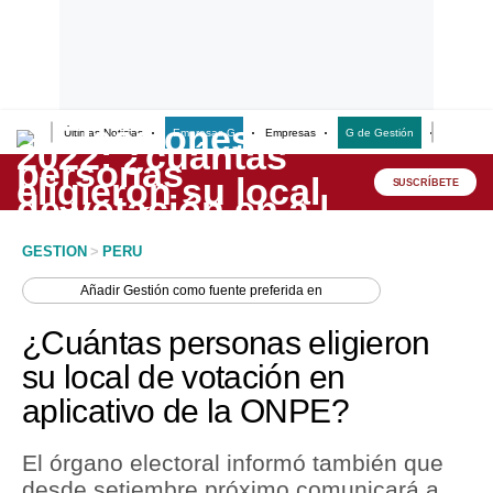
Últimas Noticias
Empresas G
Empresas
G de Gestión
Finanzas
Lo último
Peru Quiosco
SUSCRÍBETE
Portada
GESTION
>
PERU
Empresas
Añadir
Gestión
como fuente preferida en
Management & Empleo
¿Cuántas personas eligieron
Economía
su local de votación en
aplicativo de la ONPE?
Mercados
Perú
El órgano electoral informó también que
desde setiembre próximo comunicará a
Política