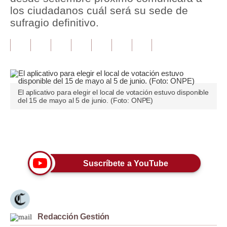
los ciudadanos cuál será su sede de
Tu Dinero
sufragio definitivo.
Finanzas Personales
Inmobiliarias
Plus G
El aplicativo para elegir el local de votación estuvo disponible
Opinión
del 15 de mayo al 5 de junio. (Foto: ONPE)
Editorial
Únete a nuestro canal
Pregunta de hoy
Blogs
Suscríbete a YouTube
Tendencias
Lujo
Redacción Gestión
Viajes