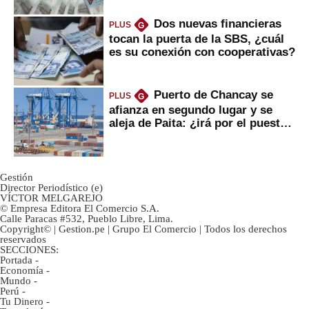
Dos nuevas financieras
PLUS
G
tocan la puerta de la SBS, ¿cuál
es su conexión con cooperativas?
Puerto de Chancay se
PLUS
G
afianza en segundo lugar y se
aleja de Paita: ¿irá por el puesto
1?
Gestión
Director Periodístico (e)
VÍCTOR MELGAREJO
© Empresa Editora El Comercio S.A.
Calle Paracas #532, Pueblo Libre, Lima.
Copyright© | Gestion.pe | Grupo El Comercio | Todos los derechos
reservados
SECCIONES:
Portada
-
Economía
-
Mundo
-
Perú
-
Tu Dinero
-