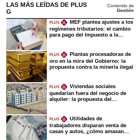
LAS MÁS LEÍDAS DE PLUS
Contenido de
G
Gestión
MEF plantea ajustes a los
PLUS
G
regímenes tributarios: el cambio
para pago del Impuesto a la
Renta
Plantas procesadoras de
PLUS
G
oro en la mira del Gobierno: la
propuesta contra la minería ilegal
Viviendas sociales
PLUS
G
quedarían fuera del negocio de
alquiler: la propuesta del
gobierno
Utilidades de
PLUS
G
trabajadores disparan venta de
casas y autos, ¿cómo amasan
tanta liquidez?