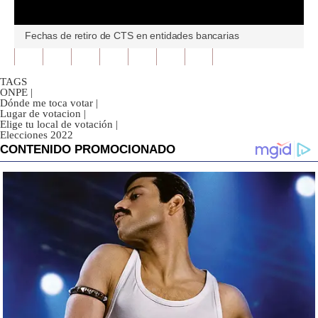
0
Fechas de retiro de CTS en entidades bancarias
seconds
of
0
seconds
TAGS
ONPE
|
Dónde me toca votar
|
Lugar de votacion
|
Elige tu local de votación
|
Elecciones 2022