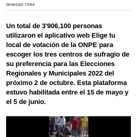
06/06/2022 17H59
Moda
Estilos
Un total de 3′906,100 personas
Mundo
utilizaron el aplicativo web Elige tu
local de votación de la ONPE para
EEUU
escoger los tres centros de sufragio de
México
su preferencia para las Elecciones
España
Regionales y Municipales 2022 del
próximo 2 de octubre. Esta plataforma
Internacional
estuvo habilitada entre el 15 de mayo y
Tecnología
el 5 de junio.
Club del Suscriptor
Mix
G de Gestión