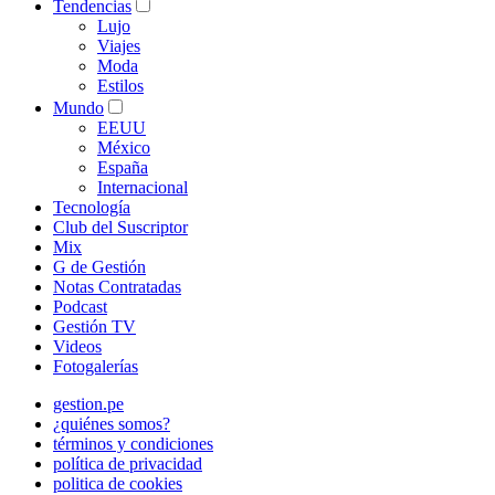
Tendencias
Lujo
Viajes
Moda
Estilos
Mundo
EEUU
México
España
Internacional
Tecnología
Club del Suscriptor
Mix
G de Gestión
Notas Contratadas
Podcast
Gestión TV
Videos
Fotogalerías
gestion.pe
¿quiénes somos?
términos y condiciones
política de privacidad
politica de cookies