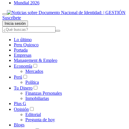
Mundial 2026
Suscríbete
Inicia sesión
Lo último
Peru Quiosco
Portada
Empresas
Management & Empleo
Economía
Mercados
Perú
Política
Tu Dinero
Finanzas Personales
Inmobiliarias
Plus G
Opinión
Editorial
Pregunta de hoy
Blogs