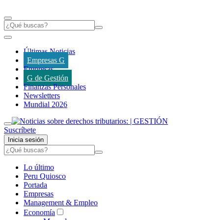
Últimas Noticias
Empresas G
Empresas
G de Gestión
Finanzas Personales
Newsletters
Mundial 2026
Suscríbete
Inicia sesión
Lo último
Peru Quiosco
Portada
Empresas
Management & Empleo
Economía