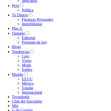
Mercados
Perú
Política
Tu Dinero
Finanzas Personales
Inmobiliarias
Plus G
Opinión
Editorial
Pregunta de hoy
Blogs
Tendencias
Lujo
Viajes
Moda
Estilos
Mundo
EEUU
México
España
Internacional
Tecnología
Club del Suscriptor
Mix
G de Gestión