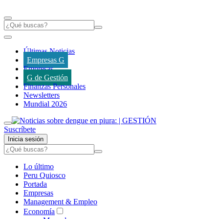
Últimas Noticias
Empresas G
Empresas
G de Gestión
Finanzas Personales
Newsletters
Mundial 2026
Suscríbete
Inicia sesión
Lo último
Peru Quiosco
Portada
Empresas
Management & Empleo
Economía