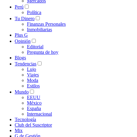
Mercados
Perú
Política
Tu Dinero
Finanzas Personales
Inmobiliarias
Plus G
Opinión
Editorial
Pregunta de hoy
Blogs
Tendencias
Lujo
Viajes
Moda
Estilos
Mundo
EEUU
México
España
Internacional
Tecnología
Club del Suscriptor
Mix
G de Gestión