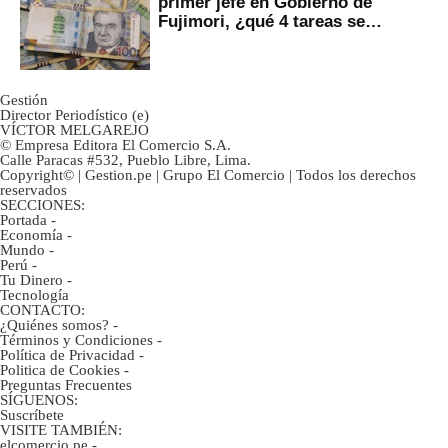
primer jefe en Gobierno de
Fujimori, ¿qué 4 tareas se
marcan urgentes?
Gestión
Director Periodístico (e)
VÍCTOR MELGAREJO
© Empresa Editora El Comercio S.A.
Calle Paracas #532, Pueblo Libre, Lima.
Copyright© | Gestion.pe | Grupo El Comercio | Todos los derechos
reservados
SECCIONES:
Portada
-
Economía
-
Mundo
-
Perú
-
Tu Dinero
-
Tecnología
CONTACTO:
¿Quiénes somos?
-
Términos y Condiciones
-
Política de Privacidad
-
Politica de Cookies
-
Preguntas Frecuentes
SÍGUENOS:
Suscríbete
VISITE TAMBIÉN:
elcomercio.pe
-