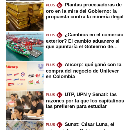
Plantas procesadoras de
PLUS
G
oro en la mira del Gobierno: la
propuesta contra la minería ilegal
¿Cambios en el comercio
PLUS
G
exterior? El cambio aduanero al
que apuntaría el Gobierno de
Fujimori
Alicorp: qué ganó con la
PLUS
G
compra del negocio de Unilever
en Colombia
UTP, UPN y Senati: las
PLUS
G
razones por la que los capitalinos
las prefieren para estudiar
Sunat: César Luna, el
PLUS
G