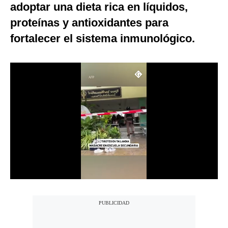
adoptar una dieta rica en líquidos,
Notas Contratadas
proteínas y antioxidantes para
Podcast
fortalecer el sistema inmunológico.
Gestión TV
Videos
Fotogalerías
gestion.pe
¿quiénes
Somos?
Términos
Y
Condiciones
Política
De
Privacidad