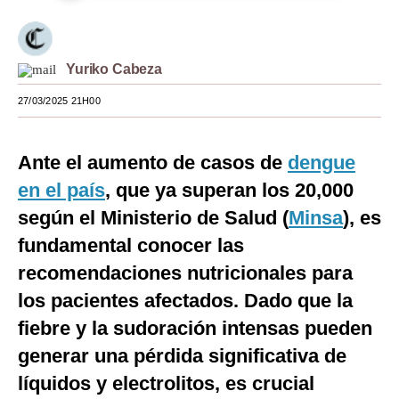
Moda
Estilos
Yuriko Cabeza
Mundo
27/03/2025 21H00
EEUU
Ante el aumento de casos de
dengue
México
en el país
, que ya superan los 20,000
España
según el Ministerio de Salud (
Minsa
), es
Internacional
fundamental conocer las
recomendaciones nutricionales para
Tecnología
los pacientes afectados. Dado que la
Club del Suscriptor
fiebre y la sudoración intensas pueden
Mix
generar una pérdida significativa de
líquidos y electrolitos, es crucial
G de Gestión