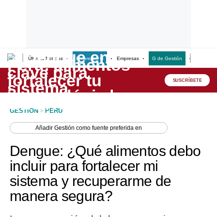
Últimas Noticias
Empresas G
Empresas
G de Gestión
Finanzas
Lo último
Peru Quiosco
SUSCRÍBETE
Portada
GESTION
>
PERU
Empresas
Añadir
Gestión
como fuente preferida en
Management & Empleo
Dengue: ¿Qué alimentos debo
Economía
incluir para fortalecer mi
sistema y recuperarme de
Mercados
manera segura?
Perú
Política