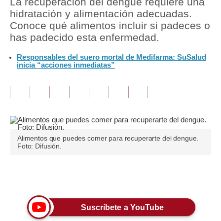
La recuperación del dengue requiere una
hidratación y alimentación adecuadas.
Tu Dinero
Conoce qué alimentos incluir si padeces o
has padecido esta enfermedad.
Finanzas Personales
Responsables del suero mortal de Medifarma: SuSalud
Inmobiliarias
inicia “acciones inmediatas”
Plus G
Opinión
Editorial
Pregunta de hoy
Alimentos que puedes comer para recuperarte del dengue.
Foto: Difusión.
Blogs
Tendencias
Únete a nuestro canal
Lujo
Suscríbete a YouTube
Viajes