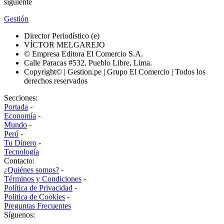
siguiente
Gestión
Director Periodístico (e)
VÍCTOR MELGAREJO
© Empresa Editora El Comercio S.A.
Calle Paracas #532, Pueblo Libre, Lima.
Copyright© | Gestion.pe | Grupo El Comercio | Todos los
derechos reservados
Secciones:
Portada
-
Economía
-
Mundo
-
Perú
-
Tu Dinero
-
Tecnología
Contacto:
¿Quiénes somos?
-
Términos y Condiciones
-
Política de Privacidad
-
Politica de Cookies
-
Preguntas Frecuentes
Síguenos: