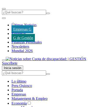
Últimas Noticias
Empresas G
Empresas
G de Gestión
Finanzas Personales
Newsletters
Mundial 2026
Suscríbete
Inicia sesión
Lo último
Peru Quiosco
Portada
Empresas
Management & Empleo
Economía