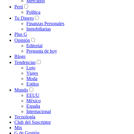
Mercados
Perú
Política
Tu Dinero
Finanzas Personales
Inmobiliarias
Plus G
Opinión
Editorial
Pregunta de hoy
Blogs
Tendencias
Lujo
Viajes
Moda
Estilos
Mundo
EEUU
México
España
Internacional
Tecnología
Club del Suscriptor
Mix
G de Gestión