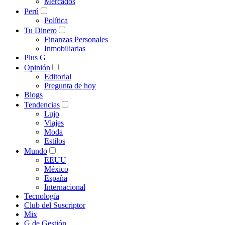
Mercados
Perú
Política
Tu Dinero
Finanzas Personales
Inmobiliarias
Plus G
Opinión
Editorial
Pregunta de hoy
Blogs
Tendencias
Lujo
Viajes
Moda
Estilos
Mundo
EEUU
México
España
Internacional
Tecnología
Club del Suscriptor
Mix
G de Gestión