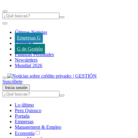
Últimas Noticias
Empresas G
Empresas
G de Gestión
Finanzas Personales
Newsletters
Mundial 2026
Suscríbete
Inicia sesión
Lo último
Peru Quiosco
Portada
Empresas
Management & Empleo
Economía