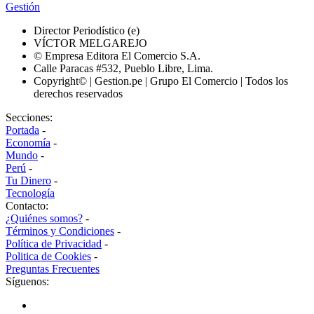
Gestión
Director Periodístico (e)
VÍCTOR MELGAREJO
© Empresa Editora El Comercio S.A.
Calle Paracas #532, Pueblo Libre, Lima.
Copyright© | Gestion.pe | Grupo El Comercio | Todos los
derechos reservados
Secciones:
Portada
-
Economía
-
Mundo
-
Perú
-
Tu Dinero
-
Tecnología
Contacto:
¿Quiénes somos?
-
Términos y Condiciones
-
Política de Privacidad
-
Politica de Cookies
-
Preguntas Frecuentes
Síguenos: