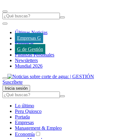
Últimas Noticias
Empresas G
Empresas
G de Gestión
Finanzas Personales
Newsletters
Mundial 2026
Suscríbete
Inicia sesión
Lo último
Peru Quiosco
Portada
Empresas
Management & Empleo
Economía