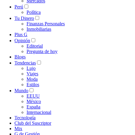
Mercados
Perú
Política
Tu Dinero
Finanzas Personales
Inmobiliarias
Plus G
Opinión
Editorial
Pregunta de hoy
Blogs
Tendencias
Lujo
Viajes
Moda
Estilos
Mundo
EEUU
México
España
Internacional
Tecnología
Club del Suscriptor
Mix
G de Gestión