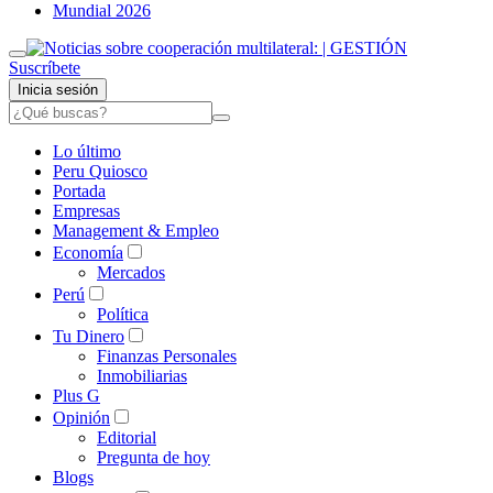
Mundial 2026
Suscríbete
Inicia sesión
Lo último
Peru Quiosco
Portada
Empresas
Management & Empleo
Economía
Mercados
Perú
Política
Tu Dinero
Finanzas Personales
Inmobiliarias
Plus G
Opinión
Editorial
Pregunta de hoy
Blogs