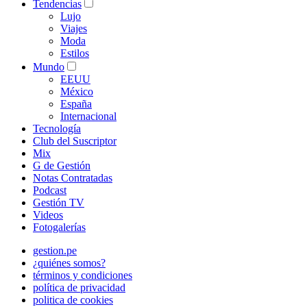
Tendencias
Lujo
Viajes
Moda
Estilos
Mundo
EEUU
México
España
Internacional
Tecnología
Club del Suscriptor
Mix
G de Gestión
Notas Contratadas
Podcast
Gestión TV
Videos
Fotogalerías
gestion.pe
¿quiénes somos?
términos y condiciones
política de privacidad
politica de cookies