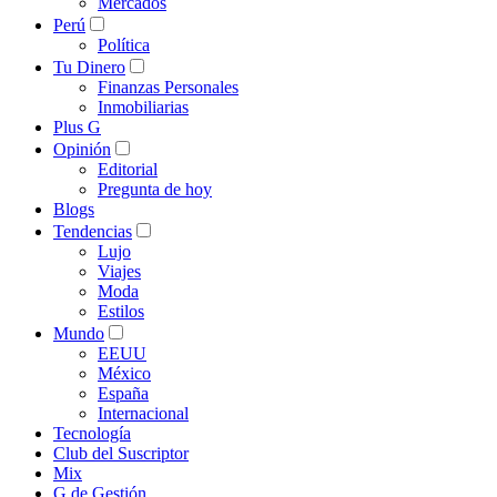
Mercados
Perú
Política
Tu Dinero
Finanzas Personales
Inmobiliarias
Plus G
Opinión
Editorial
Pregunta de hoy
Blogs
Tendencias
Lujo
Viajes
Moda
Estilos
Mundo
EEUU
México
España
Internacional
Tecnología
Club del Suscriptor
Mix
G de Gestión