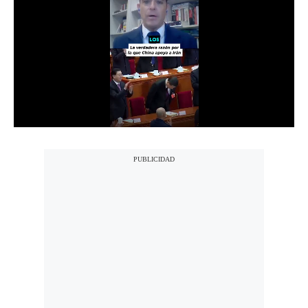
Notas Contratadas
Podcast
Gestión TV
Videos
Fotogalerías
gestion.pe
¿quiénes
Somos?
Términos
Y
Condiciones
Política
De
Privacidad