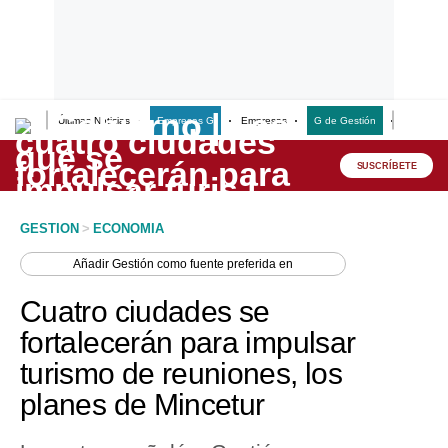
Últimas Noticias
Empresas G
Empresas
G de Gestión
Finanzas
Lo último
Peru Quiosco
SUSCRÍBETE
Portada
GESTION
>
ECONOMIA
Empresas
Añadir
Gestión
como fuente preferida en
Management & Empleo
Cuatro ciudades se
Economía
fortalecerán para impulsar
turismo de reuniones, los
Mercados
planes de Mincetur
Perú
Política