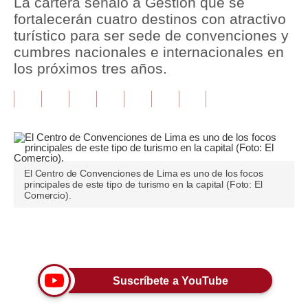
La cartera señaló a Gestión que se
fortalecerán cuatro destinos con atractivo
Tu Dinero
turístico para ser sede de convenciones y
cumbres nacionales e internacionales en
Finanzas Personales
los próximos tres años.
Inmobiliarias
Plus G
Opinión
Editorial
El Centro de Convenciones de Lima es uno de los focos
principales de este tipo de turismo en la capital (Foto: El
Pregunta de hoy
Comercio).
Blogs
Únete a nuestro canal
Tendencias
Lujo
Suscríbete a YouTube
Viajes