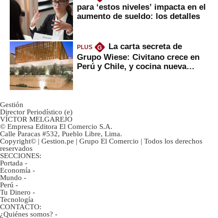
para ‘estos niveles’ impacta en el
aumento de sueldo: los detalles
La carta secreta de
PLUS
G
Grupo Wiese: Civitano crece en
Perú y Chile, y cocina nueva
marca
Gestión
Director Periodístico (e)
VÍCTOR MELGAREJO
© Empresa Editora El Comercio S.A.
Calle Paracas #532, Pueblo Libre, Lima.
Copyright© | Gestion.pe | Grupo El Comercio | Todos los derechos
reservados
SECCIONES:
Portada
-
Economía
-
Mundo
-
Perú
-
Tu Dinero
-
Tecnología
CONTACTO:
¿Quiénes somos?
-