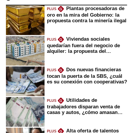
Plantas procesadoras de
PLUS
G
oro en la mira del Gobierno: la
propuesta contra la minería ilegal
Viviendas sociales
PLUS
G
quedarían fuera del negocio de
alquiler: la propuesta del
gobierno
Dos nuevas financieras
PLUS
G
tocan la puerta de la SBS, ¿cuál
es su conexión con cooperativas?
Utilidades de
PLUS
G
trabajadores disparan venta de
casas y autos, ¿cómo amasan
tanta liquidez?
Alta oferta de talentos
PLUS
G