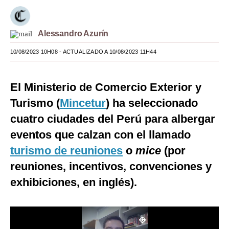
Moda
Alessandro Azurín
Estilos
10/08/2023 10H08
- ACTUALIZADO A 10/08/2023 11H44
Mundo
EEUU
El Ministerio de Comercio Exterior y
México
Turismo (
Mincetur
) ha seleccionado
cuatro ciudades del Perú para albergar
España
eventos que calzan con el llamado
Internacional
turismo de reuniones
o
mice
(por
Tecnología
reuniones, incentivos, convenciones y
Club del Suscriptor
exhibiciones, en inglés).
Mix
G de Gestión