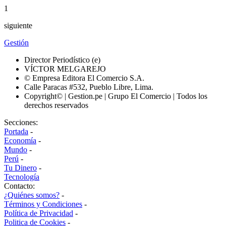
1
siguiente
Gestión
Director Periodístico (e)
VÍCTOR MELGAREJO
© Empresa Editora El Comercio S.A.
Calle Paracas #532, Pueblo Libre, Lima.
Copyright© | Gestion.pe | Grupo El Comercio | Todos los
derechos reservados
Secciones:
Portada
-
Economía
-
Mundo
-
Perú
-
Tu Dinero
-
Tecnología
Contacto:
¿Quiénes somos?
-
Términos y Condiciones
-
Política de Privacidad
-
Politica de Cookies
-