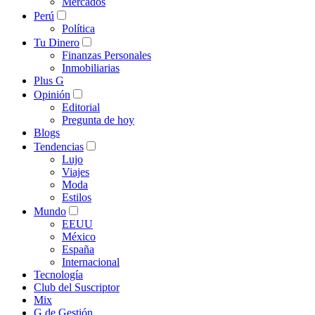
Mercados
Perú
Política
Tu Dinero
Finanzas Personales
Inmobiliarias
Plus G
Opinión
Editorial
Pregunta de hoy
Blogs
Tendencias
Lujo
Viajes
Moda
Estilos
Mundo
EEUU
México
España
Internacional
Tecnología
Club del Suscriptor
Mix
G de Gestión