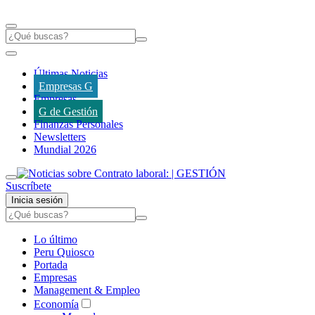
Últimas Noticias
Empresas G
Empresas
G de Gestión
Finanzas Personales
Newsletters
Mundial 2026
Suscríbete
Inicia sesión
Lo último
Peru Quiosco
Portada
Empresas
Management & Empleo
Economía