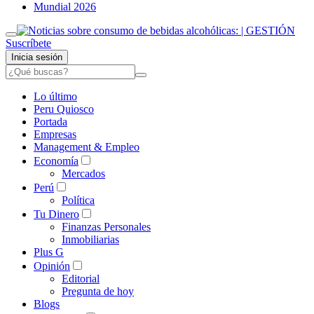
Mundial 2026
Suscríbete
Inicia sesión
Lo último
Peru Quiosco
Portada
Empresas
Management & Empleo
Economía
Mercados
Perú
Política
Tu Dinero
Finanzas Personales
Inmobiliarias
Plus G
Opinión
Editorial
Pregunta de hoy
Blogs