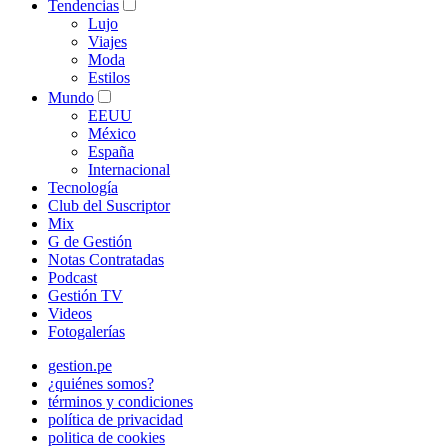
Tendencias
Lujo
Viajes
Moda
Estilos
Mundo
EEUU
México
España
Internacional
Tecnología
Club del Suscriptor
Mix
G de Gestión
Notas Contratadas
Podcast
Gestión TV
Videos
Fotogalerías
gestion.pe
¿quiénes somos?
términos y condiciones
política de privacidad
politica de cookies