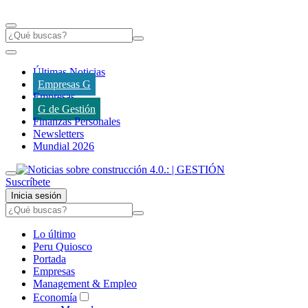
Últimas Noticias
Empresas G
Empresas
G de Gestión
Finanzas Personales
Newsletters
Mundial 2026
Suscríbete
Inicia sesión
Lo último
Peru Quiosco
Portada
Empresas
Management & Empleo
Economía