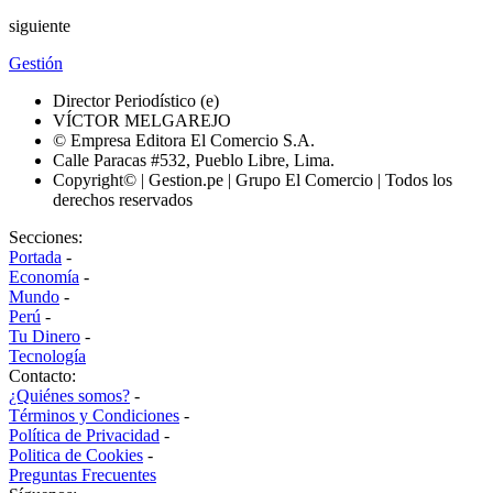
siguiente
Gestión
Director Periodístico (e)
VÍCTOR MELGAREJO
© Empresa Editora El Comercio S.A.
Calle Paracas #532, Pueblo Libre, Lima.
Copyright© | Gestion.pe | Grupo El Comercio | Todos los
derechos reservados
Secciones:
Portada
-
Economía
-
Mundo
-
Perú
-
Tu Dinero
-
Tecnología
Contacto:
¿Quiénes somos?
-
Términos y Condiciones
-
Política de Privacidad
-
Politica de Cookies
-
Preguntas Frecuentes