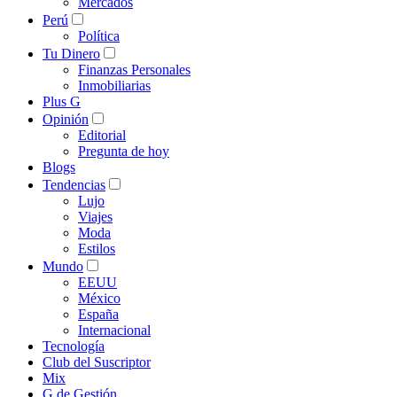
Mercados
Perú
Política
Tu Dinero
Finanzas Personales
Inmobiliarias
Plus G
Opinión
Editorial
Pregunta de hoy
Blogs
Tendencias
Lujo
Viajes
Moda
Estilos
Mundo
EEUU
México
España
Internacional
Tecnología
Club del Suscriptor
Mix
G de Gestión