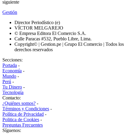
siguiente
Gestión
Director Periodístico (e)
VÍCTOR MELGAREJO
© Empresa Editora El Comercio S.A.
Calle Paracas #532, Pueblo Libre, Lima.
Copyright© | Gestion.pe | Grupo El Comercio | Todos los
derechos reservados
Secciones:
Portada
-
Economía
-
Mundo
-
Perú
-
Tu Dinero
-
Tecnología
Contacto:
¿Quiénes somos?
-
Términos y Condiciones
-
Política de Privacidad
-
Politica de Cookies
-
Preguntas Frecuentes
Síguenos: