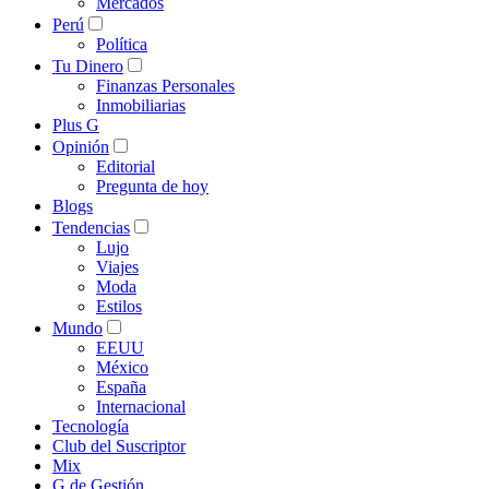
Mercados
Perú
Política
Tu Dinero
Finanzas Personales
Inmobiliarias
Plus G
Opinión
Editorial
Pregunta de hoy
Blogs
Tendencias
Lujo
Viajes
Moda
Estilos
Mundo
EEUU
México
España
Internacional
Tecnología
Club del Suscriptor
Mix
G de Gestión