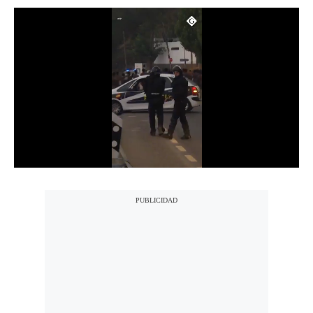
Notas Contratadas
Podcast
Gestión TV
Videos
Fotogalerías
gestion.pe
¿quiénes
Somos?
Términos
Y
Condiciones
Política
De
Privacidad