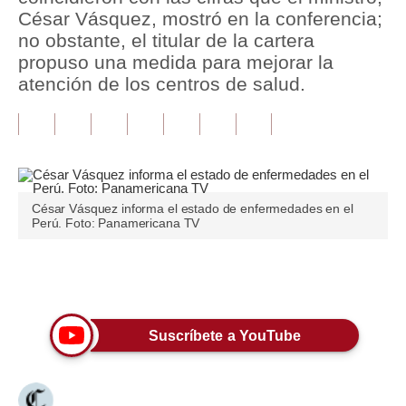
César Vásquez, mostró en la conferencia;
Tu Dinero
no obstante, el titular de la cartera
propuso una medida para mejorar la
Finanzas Personales
atención de los centros de salud.
Inmobiliarias
Plus G
Opinión
César Vásquez informa el estado de enfermedades en el
Editorial
Perú. Foto: Panamericana TV
Pregunta de hoy
Únete a nuestro canal
Blogs
Tendencias
Suscríbete a YouTube
Lujo
Viajes