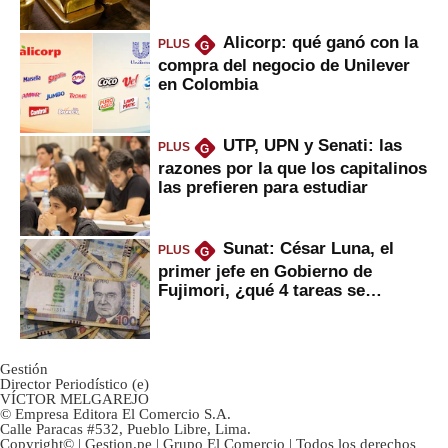
Alicorp: qué ganó con la
PLUS
G
compra del negocio de Unilever
en Colombia
UTP, UPN y Senati: las
PLUS
G
razones por la que los capitalinos
las prefieren para estudiar
Sunat: César Luna, el
PLUS
G
primer jefe en Gobierno de
Fujimori, ¿qué 4 tareas se
marcan urgentes?
Gestión
Director Periodístico (e)
VÍCTOR MELGAREJO
© Empresa Editora El Comercio S.A.
Calle Paracas #532, Pueblo Libre, Lima.
Copyright© | Gestion.pe | Grupo El Comercio | Todos los derechos