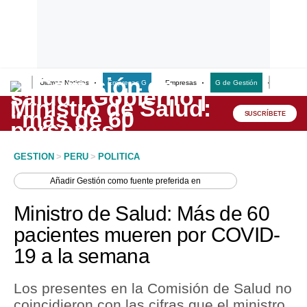
Últimas Noticias
Empresas G
Empresas
G de Gestión
Finanzas
Lo último
Peru Quiosco
SUSCRÍBETE
Portada
GESTION
>
PERU
>
POLITICA
Empresas
Añadir
Gestión
como fuente preferida en
Management & Empleo
Ministro de Salud: Más de 60
Economía
pacientes mueren por COVID-
19 a la semana
Mercados
Perú
Los presentes en la Comisión de Salud no
coincidieron con las cifras que el ministro,
Política