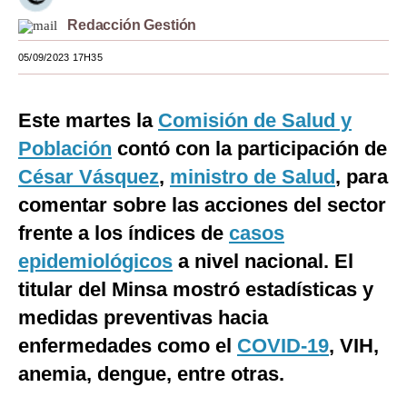
Redacción Gestión
Moda
05/09/2023 17H35
Estilos
Mundo
Este martes la
Comisión de Salud y
EEUU
Población
contó con la participación de
México
César Vásquez
,
ministro de Salud
, para
comentar sobre las acciones del sector
España
frente a los índices de
casos
Internacional
epidemiológicos
a nivel nacional. El
Tecnología
titular del Minsa mostró estadísticas y
medidas preventivas hacia
Club del Suscriptor
enfermedades como el
COVID-19
, VIH,
Mix
anemia, dengue, entre otras.
G de Gestión