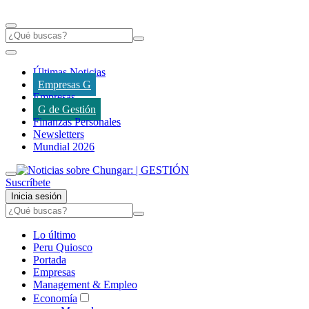
Últimas Noticias
Empresas G
Empresas
G de Gestión
Finanzas Personales
Newsletters
Mundial 2026
Suscríbete
Inicia sesión
Lo último
Peru Quiosco
Portada
Empresas
Management & Empleo
Economía