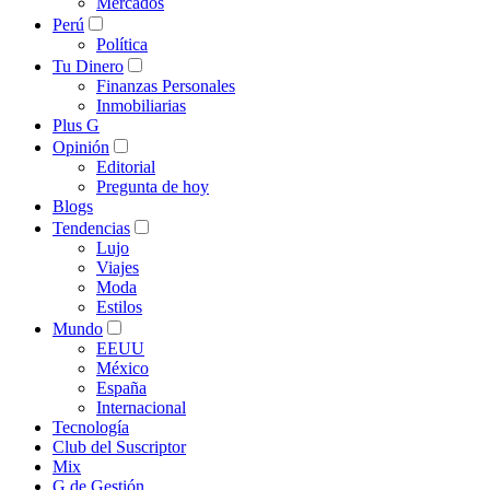
Mercados
Perú
Política
Tu Dinero
Finanzas Personales
Inmobiliarias
Plus G
Opinión
Editorial
Pregunta de hoy
Blogs
Tendencias
Lujo
Viajes
Moda
Estilos
Mundo
EEUU
México
España
Internacional
Tecnología
Club del Suscriptor
Mix
G de Gestión