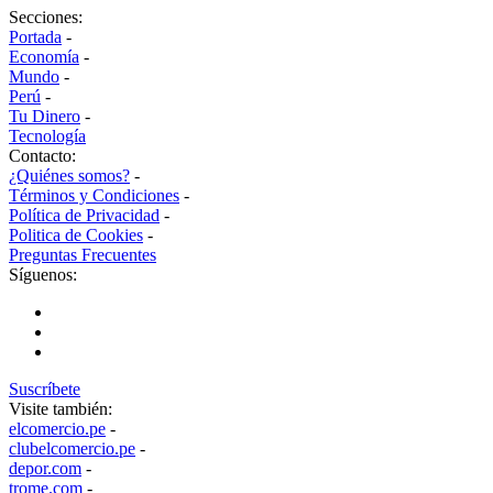
Secciones:
Portada
-
Economía
-
Mundo
-
Perú
-
Tu Dinero
-
Tecnología
Contacto:
¿Quiénes somos?
-
Términos y Condiciones
-
Política de Privacidad
-
Politica de Cookies
-
Preguntas Frecuentes
Síguenos:
Suscríbete
Visite también:
elcomercio.pe
-
clubelcomercio.pe
-
depor.com
-
trome.com
-