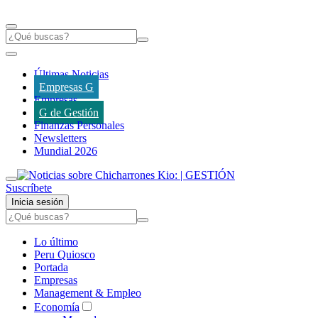
Últimas Noticias
Empresas G
Empresas
G de Gestión
Finanzas Personales
Newsletters
Mundial 2026
Suscríbete
Inicia sesión
Lo último
Peru Quiosco
Portada
Empresas
Management & Empleo
Economía