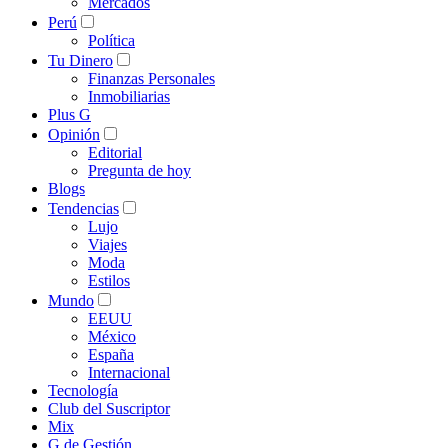
Mercados
Perú
Política
Tu Dinero
Finanzas Personales
Inmobiliarias
Plus G
Opinión
Editorial
Pregunta de hoy
Blogs
Tendencias
Lujo
Viajes
Moda
Estilos
Mundo
EEUU
México
España
Internacional
Tecnología
Club del Suscriptor
Mix
G de Gestión