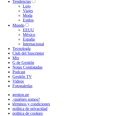
Tendencias
Lujo
Viajes
Moda
Estilos
Mundo
EEUU
México
España
Internacional
Tecnología
Club del Suscriptor
Mix
G de Gestión
Notas Contratadas
Podcast
Gestión TV
Videos
Fotogalerías
gestion.pe
¿quiénes somos?
términos y condiciones
política de privacidad
politica de cookies