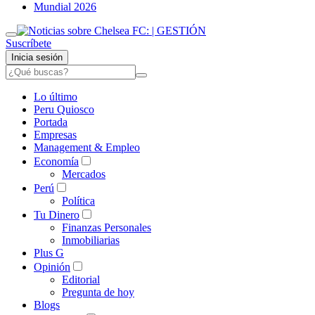
Mundial 2026
Suscríbete
Inicia sesión
Lo último
Peru Quiosco
Portada
Empresas
Management & Empleo
Economía
Mercados
Perú
Política
Tu Dinero
Finanzas Personales
Inmobiliarias
Plus G
Opinión
Editorial
Pregunta de hoy
Blogs