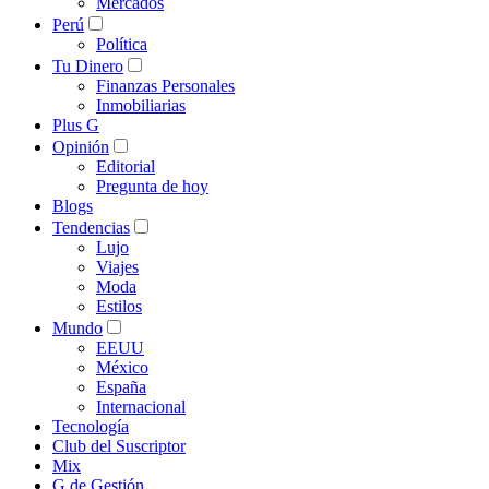
Mercados
Perú
Política
Tu Dinero
Finanzas Personales
Inmobiliarias
Plus G
Opinión
Editorial
Pregunta de hoy
Blogs
Tendencias
Lujo
Viajes
Moda
Estilos
Mundo
EEUU
México
España
Internacional
Tecnología
Club del Suscriptor
Mix
G de Gestión