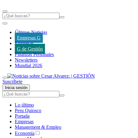
Últimas Noticias
Empresas G
Empresas
G de Gestión
Finanzas Personales
Newsletters
Mundial 2026
Suscríbete
Inicia sesión
Lo último
Peru Quiosco
Portada
Empresas
Management & Empleo
Economía