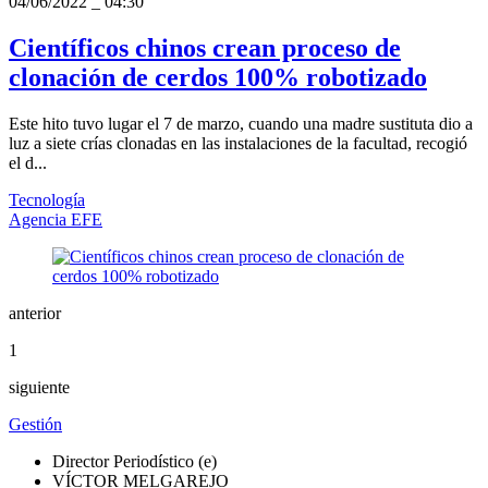
04/06/2022
_
04:30
Científicos chinos crean proceso de
clonación de cerdos 100% robotizado
Este hito tuvo lugar el 7 de marzo, cuando una madre sustituta dio a
luz a siete crías clonadas en las instalaciones de la facultad, recogió
el d...
Tecnología
Agencia EFE
anterior
1
siguiente
Gestión
Director Periodístico (e)
VÍCTOR MELGAREJO