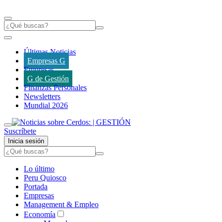
Últimas Noticias
Empresas G
Empresas
G de Gestión
Finanzas Personales
Newsletters
Mundial 2026
Suscríbete
Inicia sesión
Lo último
Peru Quiosco
Portada
Empresas
Management & Empleo
Economía