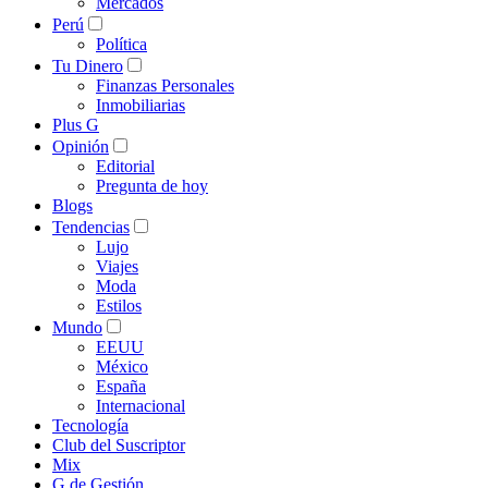
Mercados
Perú
Política
Tu Dinero
Finanzas Personales
Inmobiliarias
Plus G
Opinión
Editorial
Pregunta de hoy
Blogs
Tendencias
Lujo
Viajes
Moda
Estilos
Mundo
EEUU
México
España
Internacional
Tecnología
Club del Suscriptor
Mix
G de Gestión