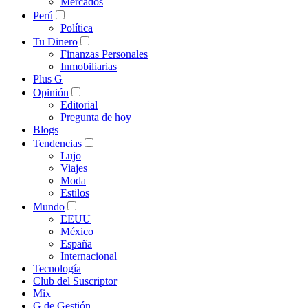
Mercados
Perú
Política
Tu Dinero
Finanzas Personales
Inmobiliarias
Plus G
Opinión
Editorial
Pregunta de hoy
Blogs
Tendencias
Lujo
Viajes
Moda
Estilos
Mundo
EEUU
México
España
Internacional
Tecnología
Club del Suscriptor
Mix
G de Gestión