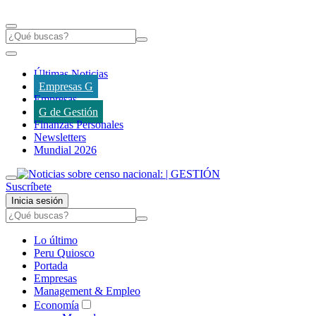
Últimas Noticias
Empresas G
Empresas
G de Gestión
Finanzas Personales
Newsletters
Mundial 2026
Suscríbete
Inicia sesión
Lo último
Peru Quiosco
Portada
Empresas
Management & Empleo
Economía