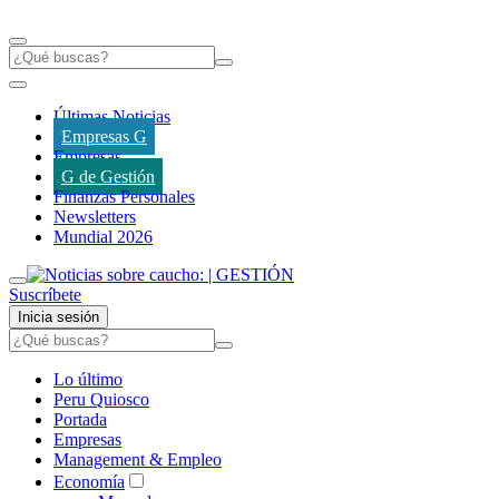
Últimas Noticias
Empresas G
Empresas
G de Gestión
Finanzas Personales
Newsletters
Mundial 2026
Suscríbete
Inicia sesión
Lo último
Peru Quiosco
Portada
Empresas
Management & Empleo
Economía