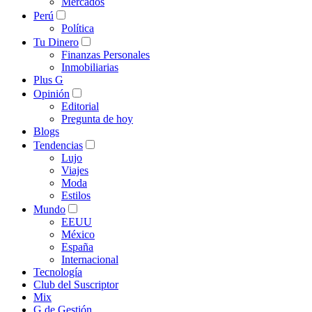
Mercados
Perú
Política
Tu Dinero
Finanzas Personales
Inmobiliarias
Plus G
Opinión
Editorial
Pregunta de hoy
Blogs
Tendencias
Lujo
Viajes
Moda
Estilos
Mundo
EEUU
México
España
Internacional
Tecnología
Club del Suscriptor
Mix
G de Gestión