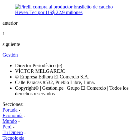
anterior
1
siguiente
Gestión
Director Periodístico (e)
VÍCTOR MELGAREJO
© Empresa Editora El Comercio S.A.
Calle Paracas #532, Pueblo Libre, Lima.
Copyright© | Gestion.pe | Grupo El Comercio | Todos los
derechos reservados
Secciones:
Portada
-
Economía
-
Mundo
-
Perú
-
Tu Dinero
-
Tecnología